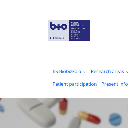
En el 7 de abril celebramos el Día Mundia
IIS Biobizkaia
Research areas
Patient participation
Present inf