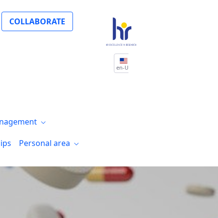
COLLABORATE
en-US
nagement
ips
Personal area