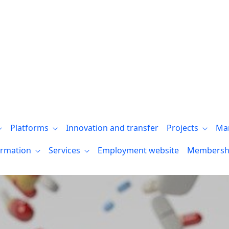
l de la Salud - ODS
Platforms
Innovation and transfer
Projects
Ma
ormation
Services
Employment website
Membersh