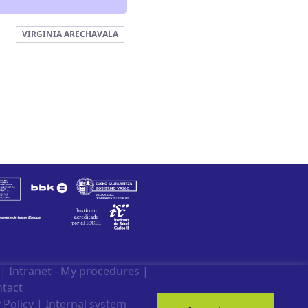
VIRGINIA ARECHAVALA
|
Intranet - My procedures
|
tact
 Policy
|
Internal system