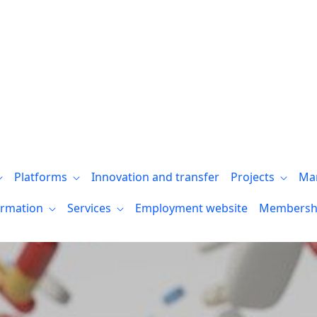
es Bizkaia, Virginia Arechavala en Radio 
Platforms
Innovation and transfer
Projects
Ma
ormation
Services
Employment website
Membersh