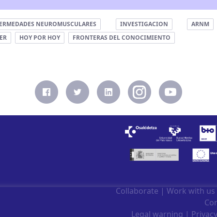
ERMEDADES NEUROMUSCULARES
INVESTIGACION
ARNM
ER
HOY POR HOY
FRONTERAS DEL CONOCIMIENTO
Collaborate
|
Work with us
Con
Legal warning
|
Privacy