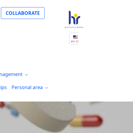
Bilbao en relación a los premios “Fronter
COLLABORATE
en-US
nagement
ips
Personal area