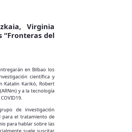
zkaia, Virginia
s “Fronteras del
entregarán en Bilbao los
vestigación científica y
n Katalin Karikó, Robert
(ARNm) y a la tecnología
l COVID19.
grupo de investigación
N para el tratamiento de
io para hablar sobre las
cialmente suele suscitar