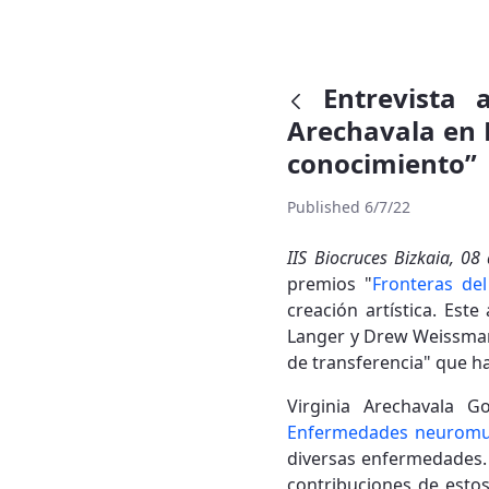
Entrevista 
Arechavala en R
conocimiento”
Published 6/7/22
IIS Biocruces Bizkaia, 08
premios "
Fronteras de
creación artística. Est
Langer y Drew Weissman 
de transferencia" que h
Virginia Arechavala G
Enfermedades neuromu
diversas enfermedades. 
contribuciones de estos