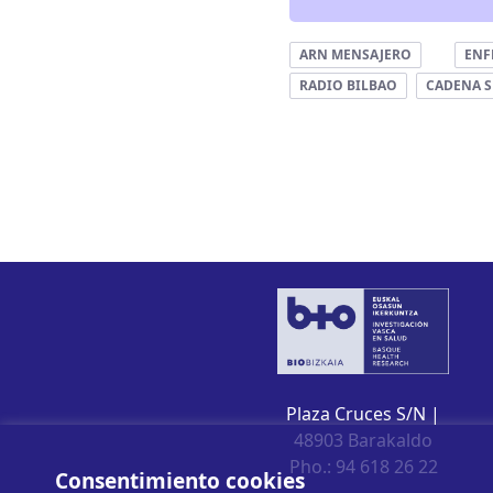
ARN MENSAJERO
ENF
RADIO BILBAO
CADENA S
Plaza Cruces S/N |
48903 Barakaldo
Pho.: 94 618 26 22
Consentimiento cookies