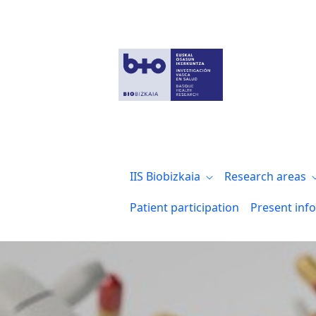
Entrevista a la investigadora de Biocruc
IIS Biobizkaia
Research areas
Patient participation
Present inf