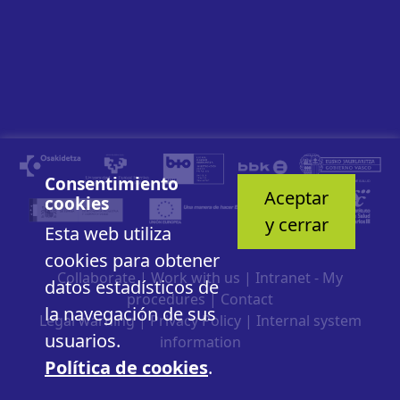
Consentimiento
Aceptar
cookies
y cerrar
Esta web utiliza
cookies para obtener
Collaborate
|
Work with us
|
Intranet - My
datos estadísticos de
procedures
|
Contact
la navegación de sus
Legal warning
|
Privacy Policy
|
Internal system
usuarios.
information
Política de cookies
.