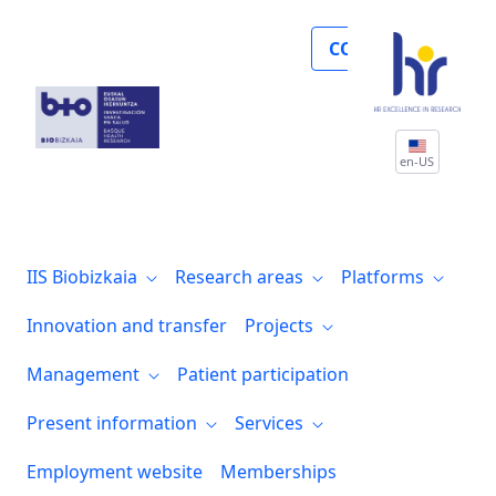
El investigador Jorge Garcia Condado, de
COLLABORATE
en-US
IIS Biobizkaia
Research areas
Platforms
Innovation and transfer
Projects
Management
Patient participation
Present information
Services
Employment website
Memberships