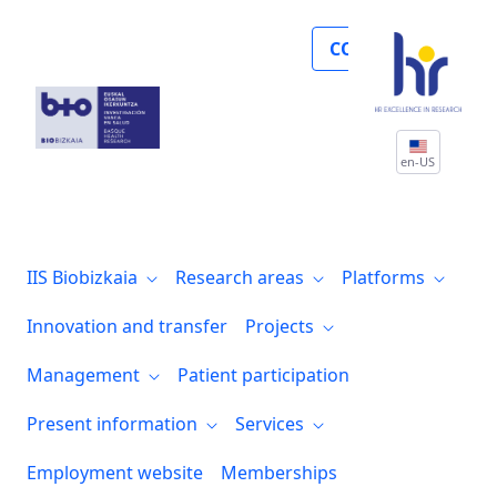
Biocruces Bizkaia organiza varios semina
COLLABORATE
en-US
IIS Biobizkaia
Research areas
Platforms
Innovation and transfer
Projects
Management
Patient participation
Present information
Services
Employment website
Memberships