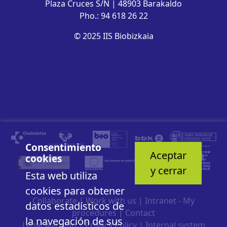
Plaza Cruces S/N | 48903 Barakaldo
Pho.: 94 618 26 22
© 2025 IIS Biobizkaia
Consentimiento
Aceptar
cookies
y cerrar
Esta web utiliza
cookies para obtener
Collaborate
|
Work with us
|
Intranet - My
datos estadísticos de
procedures
|
Contact
la navegación de sus
Legal warning
|
Privacy Policy
|
Internal system