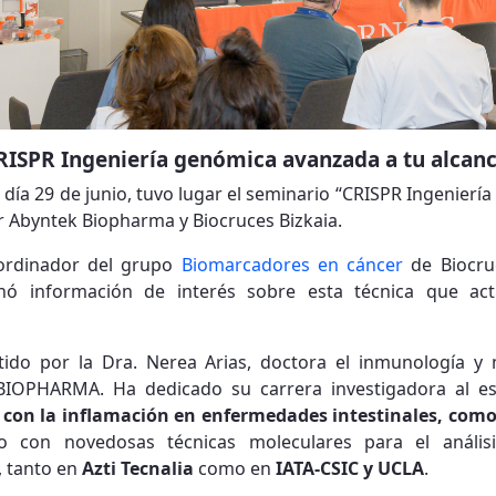
CRISPR Ingeniería genómica avanzada a tu alcan
día 29 de junio, tuvo lugar el seminario “CRISPR Ingenierí
r Abyntek Biopharma y Biocruces Bizkaia.
coordinador del grupo
Biomarcadores en cáncer
de Biocruc
nó información de interés sobre esta técnica que act
tido por la Dra. Nerea Arias, doctora el inmunología y 
 BIOPHARMA. Ha dedicado su carrera investigadora al e
n con la inflamación en enfermedades intestinales, com
do con novedosas técnicas moleculares para el análi
, tanto en
Azti Tecnalia
como en
IATA-CSIC y UCLA
.