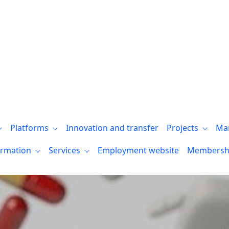
rios técnicos sobre últimas tecnologías: 
Platforms
Innovation and transfer
Projects
Ma
ormation
Services
Employment website
Membersh