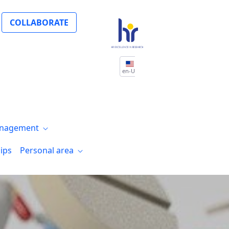
3D cell culture y CRISPR
COLLABORATE
en-US
nagement
ips
Personal area