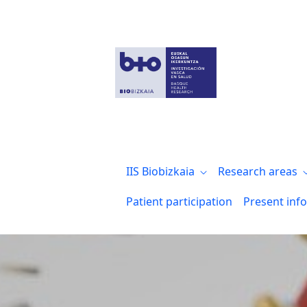
Biocruces Bizkaia organiza varios semina
IIS Biobizkaia
Research areas
Patient participation
Present inf