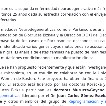
nson es la segunda enfermedad neurodegenerativa más fre
últimos 25 años dada su estrecha correlación con el envej
fectadas.
ermedades Neurodegenerativas, como el Parkinson, es una p
vestigación de Biocruces Bizkaia y la Dirección I+D+I del D
 mayoría de los casos de Parkinson se desconoce su cau
an identificado varios genes cuyas mutaciones se asocian 
a nigra. El análisis de estas familias ha puesto de manifie
s mutaciones condicionando su manifestación clínica.
ue se han propuesto recientemente y que están investigand
 la microbiota, en un estudio en colaboración con la Uni
 Women de Boston. Este proyecto ha obtenido financiac
o. El estudio está liderado por las doctoras Korecka y
uces Bizkaia participan las
doctoras Murueta-Goyena
enerativas
liderado por el
Dr. Juan Carlos Gómez Este
e
y otros miembros del grupo de
Reprogramación y r