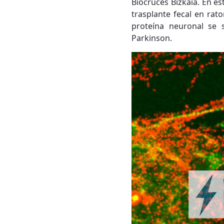
Biocruces Bizkaia. En es
trasplante fecal en rat
proteína neuronal se 
Parkinson.