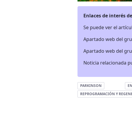
Enlaces de interés de
Se puede ver el artíc
Apartado web del gr
Apartado web del gr
Noticia relacionada 
PARKINSON
E
REPROGRAMACIÓN Y REGEN