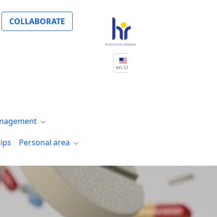
ión son una de las bases para avanzar en 
COLLABORATE
en-US
nagement
ips
Personal area