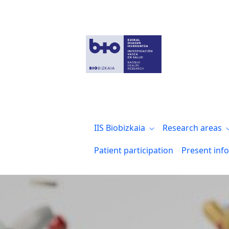
Biocruces Bizkaia con el día mundial del
IIS Biobizkaia
Research areas
Patient participation
Present inf