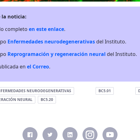
 la noticia:
ulo completo
en este enlace
.
upo
Enfermedades neurodegenerativas
del Instituto.
upo
Reprogramación y regeneración neural
del Instituto.
publicada en
el Correo
.
NFERMEDADES NEURODEGENERATIVAS
BC5.01
ERACIÓN NEURAL
BC5.20