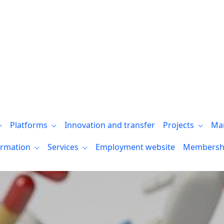
 Parkinson. Los resultados de investigac
Platforms
Innovation and transfer
Projects
Ma
ormation
Services
Employment website
Membersh