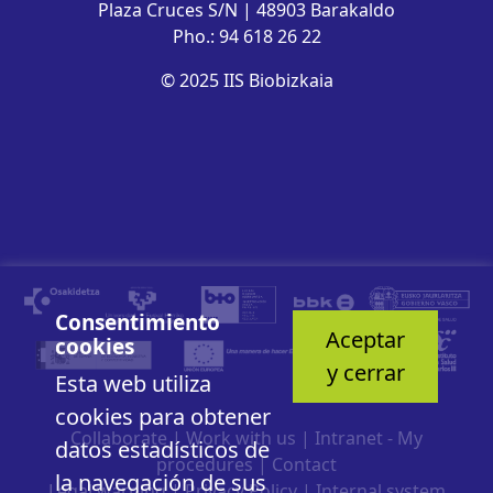
Plaza Cruces S/N | 48903 Barakaldo
Pho.: 94 618 26 22
© 2025 IIS Biobizkaia
Consentimiento
Aceptar
cookies
y cerrar
Esta web utiliza
cookies para obtener
Collaborate
|
Work with us
|
Intranet - My
datos estadísticos de
procedures
|
Contact
la navegación de sus
Legal warning
|
Privacy Policy
|
Internal system