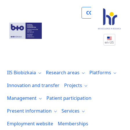
Biobizkaia logra la autorización como fa
COLLABORATE
en-US
IIS Biobizkaia
Research areas
Platforms
Innovation and transfer
Projects
Management
Patient participation
Present information
Services
Employment website
Memberships