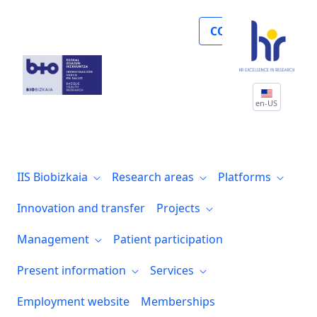
¡Investigadores de Biocruces Bizkaia se 
COLLABORATE
en-US
IIS Biobizkaia
Research areas
Platforms
Innovation and transfer
Projects
Management
Patient participation
Present information
Services
Employment website
Memberships