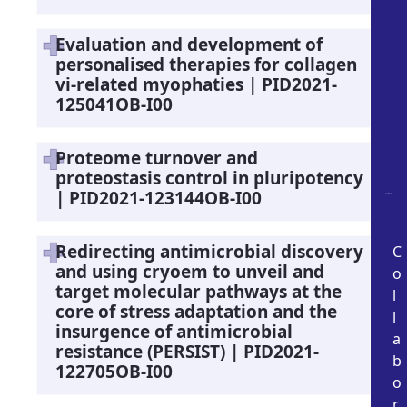
Evaluation and development of
personalised therapies for collagen
vi-related myophaties | PID2021-
125041OB-I00
Proteome turnover and
proteostasis control in pluripotency
| PID2021-123144OB-I00
Redirecting antimicrobial discovery
C
and using cryoem to unveil and
o
target molecular pathways at the
l
core of stress adaptation and the
l
insurgence of antimicrobial
a
resistance (PERSIST) | PID2021-
b
122705OB-I00
o
r