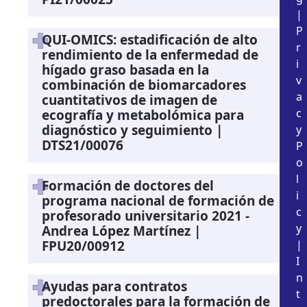
|
P
QUI-OMICS: estadificación de alto
r
rendimiento de la enfermedad de
i
hígado graso basada en la
v
combinación de biomarcadores
a
cuantitativos de imagen de
c
ecografía y metabolómica para
diagnóstico y seguimiento |
y
DTS21/00076
P
o
l
Formación de doctores del
i
programa nacional de formación de
c
profesorado universitario 2021 -
y
Andrea López Martínez |
FPU20/00912
|
I
n
Ayudas para contratos
t
predoctorales para la formación de