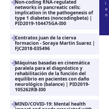
Non-coding RNA-regulated
i
networks in pancreatic cells:
o
implication in the pathogenesis of
n
type 1 diabetes (noncodingbeta) |
PID2019-104475GA-I00
Contratos juan de la cierva
formacion - Soraya Martin Suarez |
FJC2018-035496
Máquinas basadas en cinemática
paralela para el diagnóstico y
rehabilitación de la función del
equilibrio en pacientes con daño
neurológico (balance) | PID2019-
105262RB-I00
MIND/COVID-19: Mental health