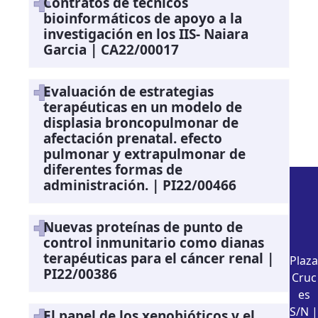
Contratos de técnicos
bioinformáticos de apoyo a la
investigación en los IIS- Naiara
Garcia | CA22/00017
Evaluación de estrategias
terapéuticas en un modelo de
displasia broncopulmonar de
afectación prenatal. efecto
pulmonar y extrapulmonar de
diferentes formas de
administración. | PI22/00466
Nuevas proteínas de punto de
control inmunitario como dianas
terapéuticas para el cáncer renal |
Plaza
PI22/00386
Cruc
es
S/N |
El papel de los xenobióticos y el