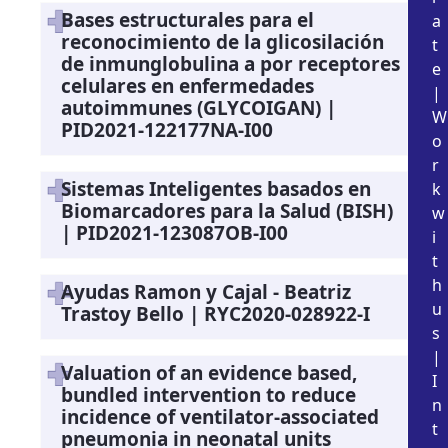
Bases estructurales para el
a
reconocimiento de la glicosilación
t
de inmunglobulina a por receptores
e
celulares en enfermedades
|
autoimmunes (GLYCOIGAN) |
W
PID2021-122177NA-I00
o
r
Sistemas Inteligentes basados en
k
Biomarcadores para la Salud (BISH)
w
| PID2021-123087OB-I00
i
t
h
Ayudas Ramon y Cajal - Beatriz
u
Trastoy Bello | RYC2020-028922-I
s
|
Valuation of an evidence based,
I
bundled intervention to reduce
n
incidence of ventilator-associated
t
pneumonia in neonatal units