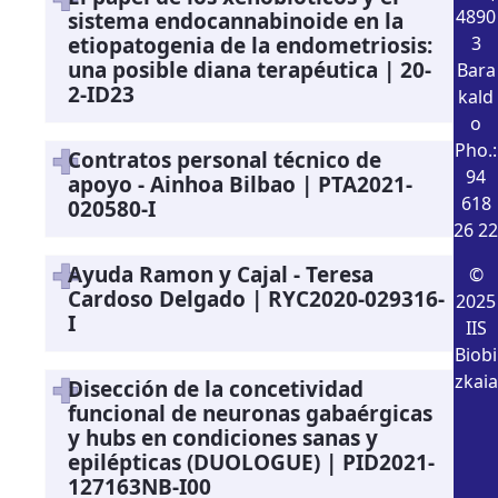
4890
sistema endocannabinoide en la
etiopatogenia de la endometriosis:
3
una posible diana terapéutica | 20-
Bara
2-ID23
kald
o
Pho.:
Contratos personal técnico de
94
apoyo - Ainhoa Bilbao | PTA2021-
618
020580-I
26 22
Ayuda Ramon y Cajal - Teresa
©
Cardoso Delgado | RYC2020-029316-
2025
I
IIS
Biobi
zkaia
Disección de la concetividad
funcional de neuronas gabaérgicas
y hubs en condiciones sanas y
epilépticas (DUOLOGUE) | PID2021-
127163NB-I00