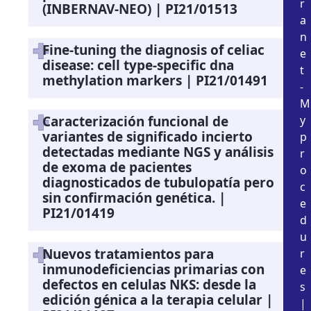
r
(INBERNAV-NEO) | PI21/01513
a
n
Fine-tuning the diagnosis of celiac
e
disease: cell type-specific dna
t
methylation markers | PI21/01491
-
M
Caracterización funcional de
y
variantes de significado incierto
p
detectadas mediante NGS y análisis
r
de exoma de pacientes
o
diagnosticados de tubulopatía pero
c
sin confirmación genética. |
e
PI21/01419
d
u
Nuevos tratamientos para
r
inmunodeficiencias primarias con
e
defectos en celulas NKS: desde la
s
edición génica a la terapia celular |
|