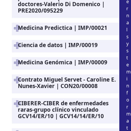
e
doctores-Valerio Di Domenico |
r
PRE2020/095229
n
a
Medicina Predictica | IMP/00021
l
s
y
Ciencia de datos | IMP/00019
s
t
Medicina Genómica | IMP/00009
e
m
i
Contrato Miguel Servet - Caroline E.
Nunes-Xavier | CON20/00008
n
f
o
CIBERER-CIBER de enfermedades
r
raras-grupo clínico vinculado
m
GCV14/ER/10 | GCV14/14/ER/10
a
t