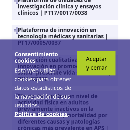
investigación clínica y ensayos
clínicos | PT17/0017/0038
Plataforma de innovación en
tecnología médicas y sanitarias |
PT17/0005/0037
Consentimiento
Aceptar
Evaluación cualitativa de la
cookies
innovación en promoción de la
y cerrar
Esta web utiliza
salud "prescribe vida saludable": |
PI17/02070
cookies para obtener
datos estadísticos de
Efecto del cambio en nivel de
la navegación de sus
actividad física en adultos
usuarios.
previamente inactivos en la
Política de cookies
.
mortalidad total, mortalidad por
diferentes causas y patologías
crónicas más prevalente en APS |