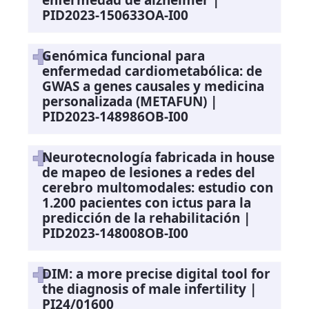
PID2023-150633OA-I00
Genómica funcional para
enfermedad cardiometabólica: de
GWAS a genes causales y medicina
personalizada (METAFUN) |
PID2023-148986OB-I00
Neurotecnología fabricada in house
de mapeo de lesiones a redes del
cerebro multomodales: estudio con
1.200 pacientes con ictus para la
predicción de la rehabilitación |
PID2023-148008OB-I00
DIM: a more precise digital tool for
the diagnosis of male infertility |
PI24/01600