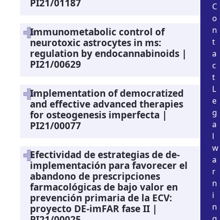
PI21/01187
C
o
n
Immunometabolic control of
neurotoxic astrocytes in ms:
t
regulation by endocannabinoids |
a
PI21/00629
c
t
L
Implementation of democratized
e
and effective advanced therapies
g
for osteogenesis imperfecta |
a
PI21/00077
l
w
Efectividad de estrategias de de-
a
implementación para favorecer el
r
abandono de prescripciones
n
farmacológicas de bajo valor en
i
prevención primaria de la ECV:
n
proyecto DE-imFAR fase II |
PI21/00025
g