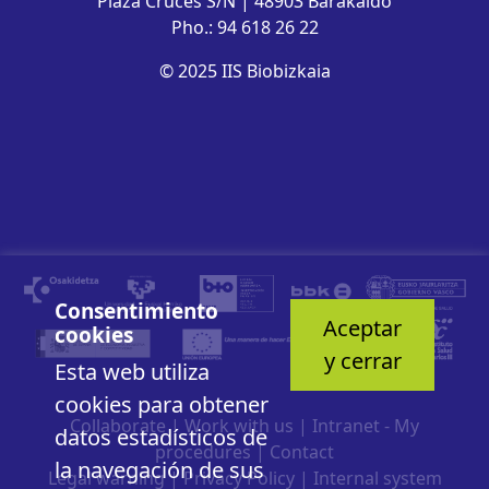
Plaza Cruces S/N | 48903 Barakaldo
Pho.: 94 618 26 22
© 2025 IIS Biobizkaia
Consentimiento
Aceptar
cookies
y cerrar
Esta web utiliza
cookies para obtener
Collaborate
|
Work with us
|
Intranet - My
datos estadísticos de
procedures
|
Contact
la navegación de sus
Legal warning
|
Privacy Policy
|
Internal system