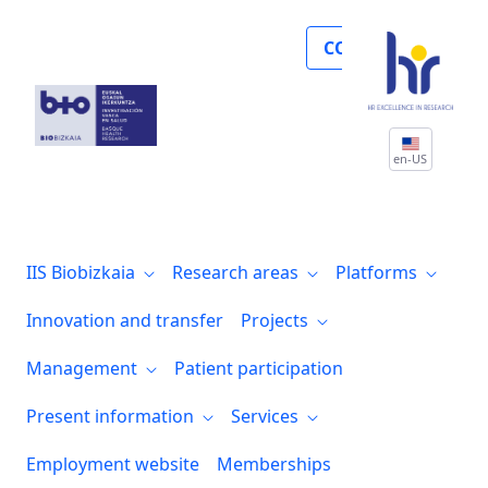
Un estudio de Biobizkaia, la EHU y CIBE
COLLABORATE
en-US
IIS Biobizkaia
Research areas
Platforms
Innovation and transfer
Projects
Management
Patient participation
Present information
Services
Employment website
Memberships