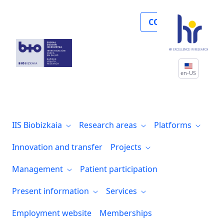
El grupo NAT-RD de Biobizkaia participa 
COLLABORATE
en-US
IIS Biobizkaia
Research areas
Platforms
Innovation and transfer
Projects
Management
Patient participation
Present information
Services
Employment website
Memberships