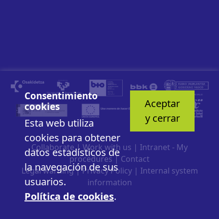
Consentimiento
Aceptar
cookies
y cerrar
Esta web utiliza
cookies para obtener
Collaborate
|
Work with us
|
Intranet - My
datos estadísticos de
procedures
|
Contact
la navegación de sus
Legal warning
|
Privacy Policy
|
Internal system
usuarios.
information
Política de cookies
.