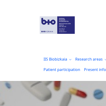
Biocruces Bizkaia colabora en la organi
IIS Biobizkaia
Research areas
Patient participation
Present inf