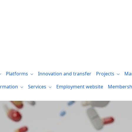
zación de I Jornada Nacional de Imagen e
Platforms
Innovation and transfer
Projects
Ma
ormation
Services
Employment website
Membersh