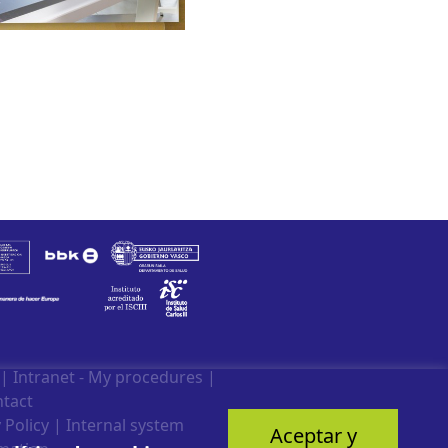
|
Intranet - My procedures
|
tact
 Policy
|
Internal system
Aceptar y