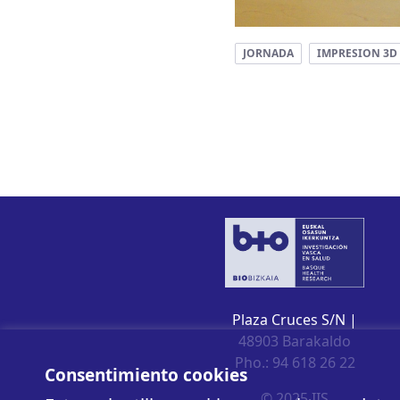
JORNADA
IMPRESION 3D
Plaza Cruces S/N |
48903 Barakaldo
Pho.: 94 618 26 22
Consentimiento cookies
© 2025 IIS