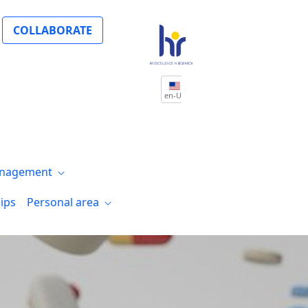
 Impresión Tridimensional en Cardiología
COLLABORATE
en-US
nagement
ips
Personal area