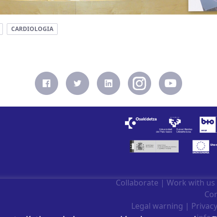
CARDIOLOGIA
Collaborate
|
Work with us
Con
Legal warning
|
Privacy