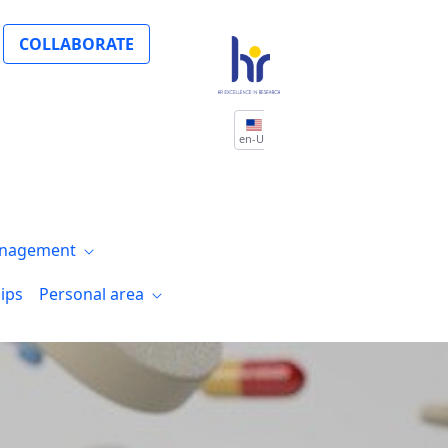
s de investigación en cuidados de enferm
COLLABORATE
en-US
nagement
ips
Personal area