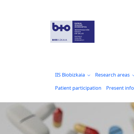
Biobizkaia y el Colegio de Enfermería de
IIS Biobizkaia
Research areas
Patient participation
Present inf