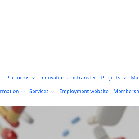
 Bizkaia convocan el I Premio a proyecto
Platforms
Innovation and transfer
Projects
Ma
ormation
Services
Employment website
Membersh