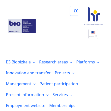
Biobizkaia se posiciona como un referen
COLLABORATE
en-US
IIS Biobizkaia
Research areas
Platforms
Innovation and transfer
Projects
Management
Patient participation
Present information
Services
Employment website
Memberships