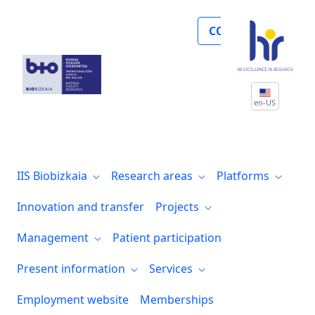
Biobizkaia lidera el primer proyecto de 
COLLABORATE
en-US
IIS Biobizkaia
Research areas
Platforms
Innovation and transfer
Projects
Management
Patient participation
Present information
Services
Employment website
Memberships