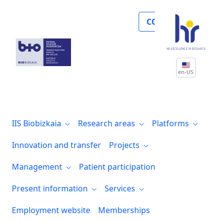
Biobizkaia identifica nuevas alteracione
COLLABORATE
en-US
IIS Biobizkaia
Research areas
Platforms
Innovation and transfer
Projects
Management
Patient participation
Present information
Services
Employment website
Memberships