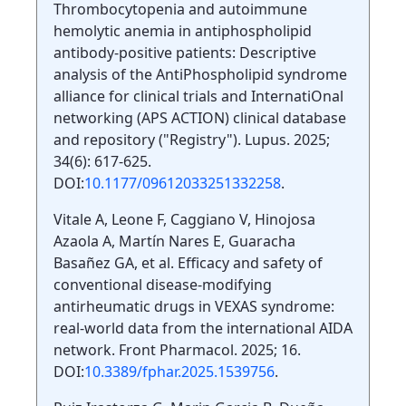
Thrombocytopenia and autoimmune
hemolytic anemia in antiphospholipid
antibody-positive patients: Descriptive
analysis of the AntiPhospholipid syndrome
alliance for clinical trials and InternatiOnal
networking (APS ACTION) clinical database
and repository ("Registry"). Lupus. 2025;
34(6): 617-625.
DOI:
10.1177/09612033251332258
.
Vitale A, Leone F, Caggiano V, Hinojosa
Azaola A, Martín Nares E, Guaracha
Basañez GA, et al. Efficacy and safety of
conventional disease-modifying
antirheumatic drugs in VEXAS syndrome:
real-world data from the international AIDA
network. Front Pharmacol. 2025; 16.
DOI:
10.3389/fphar.2025.1539756
.