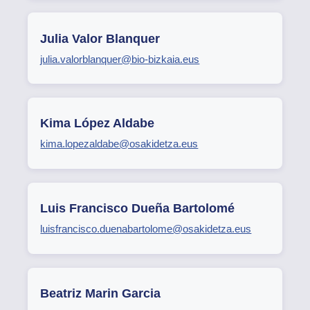
Julia Valor Blanquer
julia.valorblanquer@bio-bizkaia.eus
Kima López Aldabe
kima.lopezaldabe@osakidetza.eus
Luis Francisco Dueña Bartolomé
luisfrancisco.duenabartolome@osakidetza.eus
Beatriz Marin Garcia