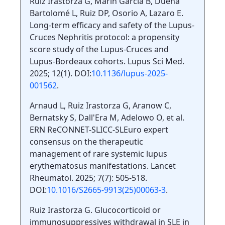
Ruiz Irastorza G, Marin Garcia B, Dueña
Bartolomé L, Ruiz DP, Osorio A, Lazaro E.
Long-term efficacy and safety of the Lupus-
Cruces Nephritis protocol: a propensity
score study of the Lupus-Cruces and
Lupus-Bordeaux cohorts. Lupus Sci Med.
2025; 12(1). DOI:
10.1136/lupus-2025-
001562
.
Arnaud L, Ruiz Irastorza G, Aranow C,
Bernatsky S, Dall'Era M, Adelowo O, et al.
ERN ReCONNET-SLICC-SLEuro expert
consensus on the therapeutic
management of rare systemic lupus
erythematosus manifestations. Lancet
Rheumatol. 2025; 7(7): 505-518.
DOI:
10.1016/S2665-9913(25)00063-3
.
Ruiz Irastorza G. Glucocorticoid or
immunosuppressives withdrawal in SLE in