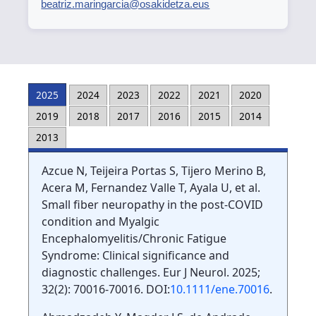
beatriz.maringarcia@osakidetza.eus
2025
2024
2023
2022
2021
2020
2019
2018
2017
2016
2015
2014
2013
Azcue N, Teijeira Portas S, Tijero Merino B,
Acera M, Fernandez Valle T, Ayala U, et al.
Small fiber neuropathy in the post-COVID
condition and Myalgic
Encephalomyelitis/Chronic Fatigue
Syndrome: Clinical significance and
diagnostic challenges. Eur J Neurol. 2025;
32(2): 70016-70016. DOI:
10.1111/ene.70016
.