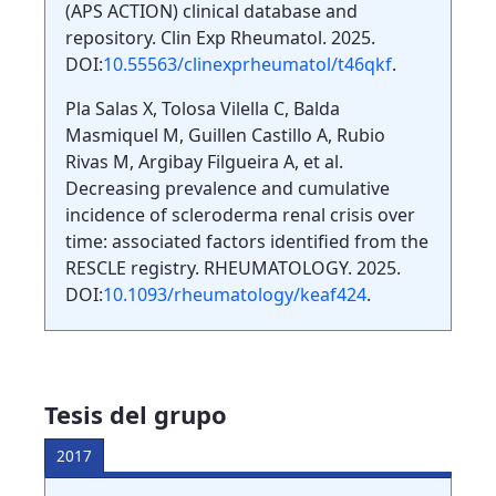
(APS ACTION) clinical database and
repository. Clin Exp Rheumatol. 2025.
DOI:
10.55563/clinexprheumatol/t46qkf
.
Pla Salas X, Tolosa Vilella C, Balda
Masmiquel M, Guillen Castillo A, Rubio
Rivas M, Argibay Filgueira A, et al.
Decreasing prevalence and cumulative
incidence of scleroderma renal crisis over
time: associated factors identified from the
RESCLE registry. RHEUMATOLOGY. 2025.
DOI:
10.1093/rheumatology/keaf424
.
Tesis del grupo
2017