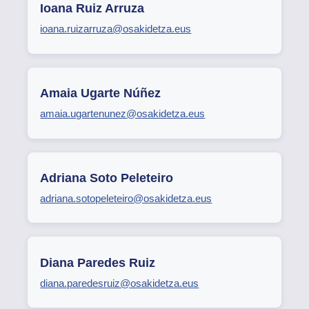
Ioana Ruiz Arruza
ioana.ruizarruza@osakidetza.eus
Amaia Ugarte Núñez
amaia.ugartenunez@osakidetza.eus
Adriana Soto Peleteiro
adriana.sotopeleteiro@osakidetza.eus
Diana Paredes Ruiz
diana.paredesruiz@osakidetza.eus