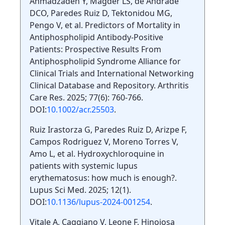
Ahmadzadeh Y, Magder LS, de Andrade
DCO, Paredes Ruiz D, Tektonidou MG,
Pengo V, et al. Predictors of Mortality in
Antiphospholipid Antibody-Positive
Patients: Prospective Results From
Antiphospholipid Syndrome Alliance for
Clinical Trials and International Networking
Clinical Database and Repository. Arthritis
Care Res. 2025; 77(6): 760-766.
DOI:
10.1002/acr.25503
.
Ruiz Irastorza G, Paredes Ruiz D, Arizpe F,
Campos Rodriguez V, Moreno Torres V,
Amo L, et al. Hydroxychloroquine in
patients with systemic lupus
erythematosus: how much is enough?.
Lupus Sci Med. 2025; 12(1).
DOI:
10.1136/lupus-2024-001254
.
Vitale A, Caggiano V, Leone F, Hinojosa