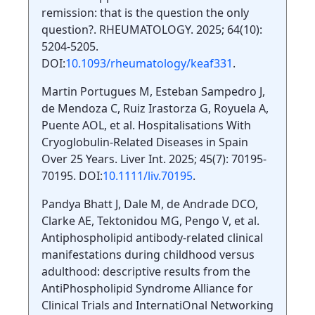
remission: that is the question the only
question?. RHEUMATOLOGY. 2025; 64(10):
5204-5205.
DOI:
10.1093/rheumatology/keaf331
.
Martin Portugues M, Esteban Sampedro J,
de Mendoza C, Ruiz Irastorza G, Royuela A,
Puente AOL, et al. Hospitalisations With
Cryoglobulin-Related Diseases in Spain
Over 25 Years. Liver Int. 2025; 45(7): 70195-
70195. DOI:
10.1111/liv.70195
.
Pandya Bhatt J, Dale M, de Andrade DCO,
Clarke AE, Tektonidou MG, Pengo V, et al.
Antiphospholipid antibody-related clinical
manifestations during childhood versus
adulthood: descriptive results from the
AntiPhospholipid Syndrome Alliance for
Clinical Trials and InternatiOnal Networking