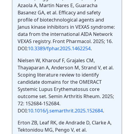
Azaola A, Martin Nares E, Guaracha
Basanez GA, et al. Efficacy and safety
profile of biotechnological agents and
Janus kinase inhibitors in VEXAS syndrome:
data from the international AIDA Network
VEXAS registry. Front Pharmacol. 2025; 16.
DOI:
10.3389/fphar.2025.1462254
.
Nielsen W, Kharouf F, Grajales CM,
Thayaparan A, Anderson M, Strand V, et al.
Scoping literature review to identify
candidate domains for the OMERACT
Systemic Lupus Erythematosus core
outcome set. Semin Arthritis Rheum. 2025;
72: 152684-152684.
DOI:
10.1016/j.semarthrit.2025.152684
.
Erton ZB, Leaf RK, de Andrade D, Clarke A,
Tektonidou MG, Pengo V, et al.