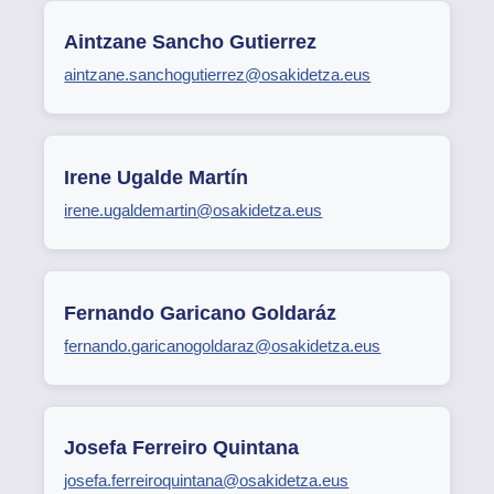
Aintzane Sancho Gutierrez
aintzane.sanchogutierrez@osakidetza.eus
Irene Ugalde Martín
irene.ugaldemartin@osakidetza.eus
Fernando Garicano Goldaráz
fernando.garicanogoldaraz@osakidetza.eus
Josefa Ferreiro Quintana
josefa.ferreiroquintana@osakidetza.eus