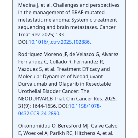
Medina J, et al. Challenges and perspectives
in the management of BRAF-mutated
metastatic melanoma: Systemic treatment
sequencing and brain metastases. Cancer
Treat Rev. 2025; 133.
DOI:
10.1016/j.ctrv.2025.102886
.
Rodriguez Moreno JF, de Velasco G, Alvarez
Fernandez C, Collado R, Fernandez R,
Vazquez S, et al. Treatment Efficacy and
Molecular Dynamics of Neoadjuvant
Durvalumab and Olaparib in Resectable
Urothelial Bladder Cancer: The
NEODURVARIB Trial. Clin Cancer Res. 2025;
31(9): 1644-1656. DOI:
10.1158/1078-
0432.CCR-24-2890
.
Oikonomidou O, Beresford MJ, Galve Calvo
E, Woeckel A, Parikh RC, Hitchens A, et al.