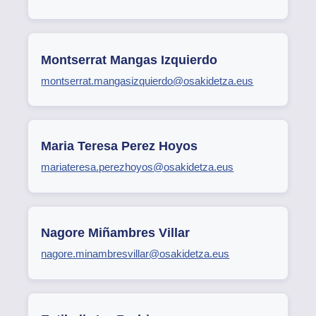
Montserrat Mangas Izquierdo
montserrat.mangasizquierdo@osakidetza.eus
Maria Teresa Perez Hoyos
mariateresa.perezhoyos@osakidetza.eus
Nagore Miñambres Villar
nagore.minambresvillar@osakidetza.eus