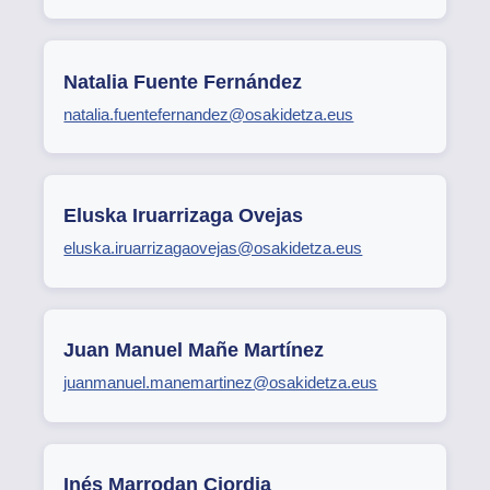
Natalia Fuente Fernández
natalia.fuentefernandez@osakidetza.eus
Eluska Iruarrizaga Ovejas
eluska.iruarrizagaovejas@osakidetza.eus
Juan Manuel Mañe Martínez
juanmanuel.manemartinez@osakidetza.eus
Inés Marrodan Ciordia