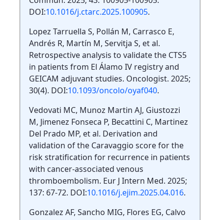
DOI:
10.1016/j.ctarc.2025.100905
.
Lopez Tarruella S, Pollán M, Carrasco E,
Andrés R, Martín M, Servitja S, et al.
Retrospective analysis to validate the CTS5
in patients from El Álamo IV registry and
GEICAM adjuvant studies. Oncologist. 2025;
30(4). DOI:
10.1093/oncolo/oyaf040
.
Vedovati MC, Munoz Martin AJ, Giustozzi
M, Jimenez Fonseca P, Becattini C, Martinez
Del Prado MP, et al. Derivation and
validation of the Caravaggio score for the
risk stratification for recurrence in patients
with cancer-associated venous
thromboembolism. Eur J Intern Med. 2025;
137: 67-72. DOI:
10.1016/j.ejim.2025.04.016
.
Gonzalez AF, Sancho MIG, Flores EG, Calvo