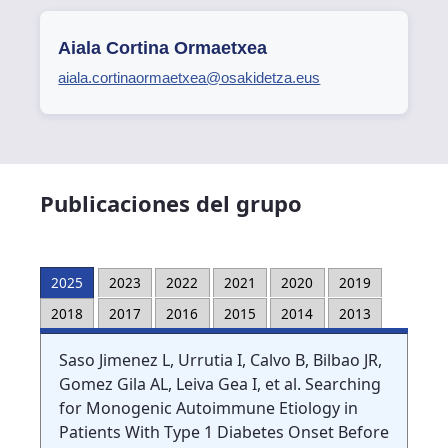
Aiala Cortina Ormaetxea
aiala.cortinaormaetxea@osakidetza.eus
Publicaciones del grupo
2025
2023
2022
2021
2020
2019
2018
2017
2016
2015
2014
2013
Saso Jimenez L, Urrutia I, Calvo B, Bilbao JR,
Gomez Gila AL, Leiva Gea I, et al. Searching
for Monogenic Autoimmune Etiology in
Patients With Type 1 Diabetes Onset Before