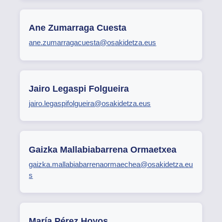
Ane Zumarraga Cuesta
ane.zumarragacuesta@osakidetza.eus
Jairo Legaspi Folgueira
jairo.legaspifolgueira@osakidetza.eus
Gaizka Mallabiabarrena Ormaetxea
gaizka.mallabiabarrenaormaechea@osakidetza.eu
s
María Pérez Hoyos