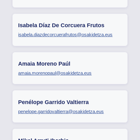
Isabela Díaz De Corcuera Frutos
isabela.diazdecorcuerafrutos@osakidetza.eus
Amaia Moreno Paúl
amaia.morenopaul@osakidetza.eus
Penélope Garrido Valtierra
penelope.garridovaltierra@osakidetza.eus