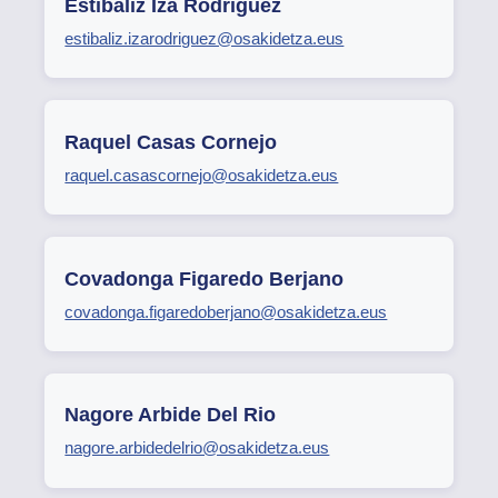
Estibaliz Iza Rodriguez
estibaliz.izarodriguez@osakidetza.eus
Raquel Casas Cornejo
raquel.casascornejo@osakidetza.eus
Covadonga Figaredo Berjano
covadonga.figaredoberjano@osakidetza.eus
Nagore Arbide Del Rio
nagore.arbidedelrio@osakidetza.eus