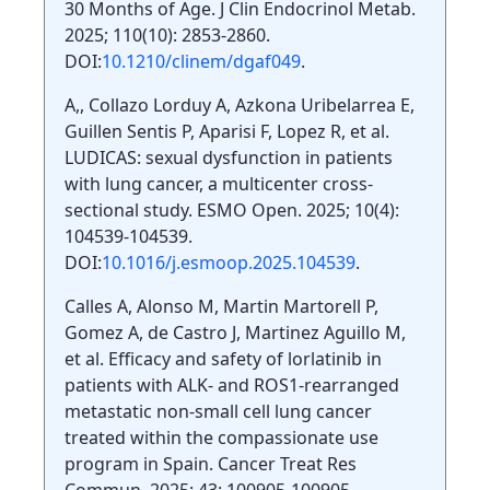
30 Months of Age. J Clin Endocrinol Metab.
2025; 110(10): 2853-2860.
DOI:
10.1210/clinem/dgaf049
.
A,, Collazo Lorduy A, Azkona Uribelarrea E,
Guillen Sentis P, Aparisi F, Lopez R, et al.
LUDICAS: sexual dysfunction in patients
with lung cancer, a multicenter cross-
sectional study. ESMO Open. 2025; 10(4):
104539-104539.
DOI:
10.1016/j.esmoop.2025.104539
.
Calles A, Alonso M, Martin Martorell P,
Gomez A, de Castro J, Martinez Aguillo M,
et al. Efficacy and safety of lorlatinib in
patients with ALK- and ROS1-rearranged
metastatic non-small cell lung cancer
treated within the compassionate use
program in Spain. Cancer Treat Res
Commun. 2025; 43: 100905-100905.