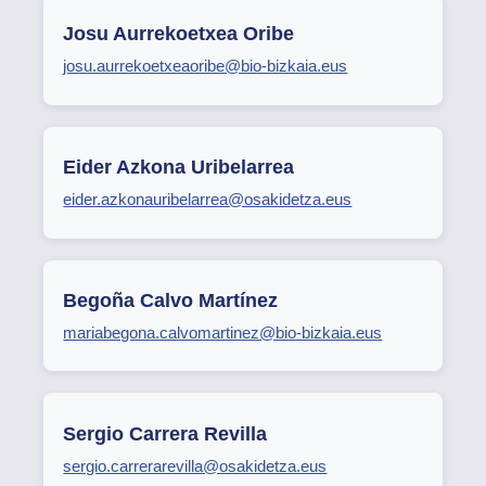
Josu Aurrekoetxea Oribe
josu.aurrekoetxeaoribe@bio-bizkaia.eus
Eider Azkona Uribelarrea
eider.azkonauribelarrea@osakidetza.eus
Begoña Calvo Martínez
mariabegona.calvomartinez@bio-bizkaia.eus
Sergio Carrera Revilla
sergio.carrerarevilla@osakidetza.eus