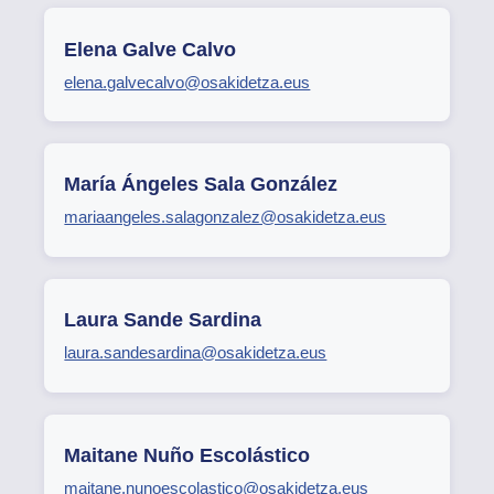
Elena Galve Calvo
elena.galvecalvo@osakidetza.eus
María Ángeles Sala González
mariaangeles.salagonzalez@osakidetza.eus
Laura Sande Sardina
laura.sandesardina@osakidetza.eus
Maitane Nuño Escolástico
maitane.nunoescolastico@osakidetza.eus