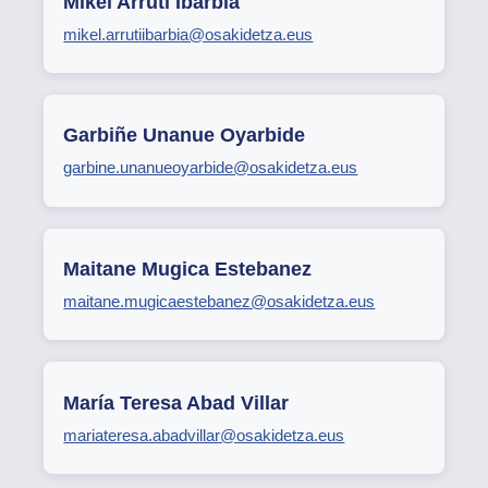
Mikel Arruti Ibarbia
mikel.arrutiibarbia@osakidetza.eus
Garbiñe Unanue Oyarbide
garbine.unanueoyarbide@osakidetza.eus
Maitane Mugica Estebanez
maitane.mugicaestebanez@osakidetza.eus
María Teresa Abad Villar
mariateresa.abadvillar@osakidetza.eus