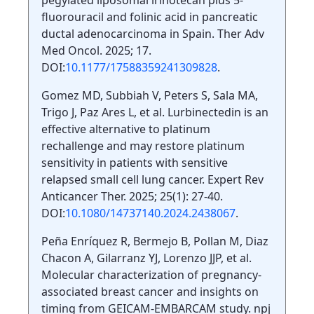
fluorouracil and folinic acid in pancreatic
ductal adenocarcinoma in Spain. Ther Adv
Med Oncol. 2025; 17.
DOI:
10.1177/17588359241309828
.
Gomez MD, Subbiah V, Peters S, Sala MA,
Trigo J, Paz Ares L, et al. Lurbinectedin is an
effective alternative to platinum
rechallenge and may restore platinum
sensitivity in patients with sensitive
relapsed small cell lung cancer. Expert Rev
Anticancer Ther. 2025; 25(1): 27-40.
DOI:
10.1080/14737140.2024.2438067
.
Peña Enríquez R, Bermejo B, Pollan M, Diaz
Chacon A, Gilarranz YJ, Lorenzo JJP, et al.
Molecular characterization of pregnancy-
associated breast cancer and insights on
timing from GEICAM-EMBARCAM study. npj