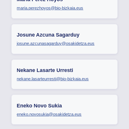
maria.perezhoyos@bio-bizkaia.eus
Josune Azcuna Sagarduy
josune.azcunasagarduy@osakidetza.eus
Nekane Lasarte Urresti
nekane.lasarteurresti@bio-bizkaia.eus
Eneko Novo Sukia
eneko.novosukia@osakidetza.eus