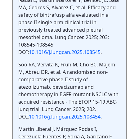
MA, Cedres S, Alvarez C, et al. Efficacy and
safety of bintrafusp alfa evaluated in a
phase II single-arm clinical trial in
previously treated advanced pleural
mesothelioma. Lung Cancer. 2025; 203:
108545-108545.
DOI:
10.1016/j.lungcan.2025.108545
.
Soo RA, Vervita K, Fruh M, Cho BC, Majem
M, Abreu DR, et al. A randomised non-
comparative phase II study of
atezolizumab, bevacizumab and
chemotherapy in EGFR-mutant NSCLC with
acquired resistance - The ETOP 15-19 ABC-
lung trial. Lung Cancer. 2025; 202.
DOI:
10.1016/j.lungcan.2025.108454
.
Martin Liberal J, Márquez Rodas I,
Cerezuela Fuentes P, Soria A, Garicano F,