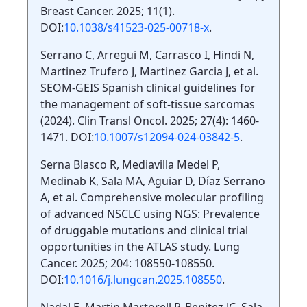
Breast Cancer. 2025; 11(1).
DOI:
10.1038/s41523-025-00718-x
.
Serrano C, Arregui M, Carrasco I, Hindi N,
Martinez Trufero J, Martinez Garcia J, et al.
SEOM-GEIS Spanish clinical guidelines for
the management of soft-tissue sarcomas
(2024). Clin Transl Oncol. 2025; 27(4): 1460-
1471. DOI:
10.1007/s12094-024-03842-5
.
Serna Blasco R, Mediavilla Medel P,
Medinab K, Sala MA, Aguiar D, Díaz Serrano
A, et al. Comprehensive molecular profiling
of advanced NSCLC using NGS: Prevalence
of druggable mutations and clinical trial
opportunities in the ATLAS study. Lung
Cancer. 2025; 204: 108550-108550.
DOI:
10.1016/j.lungcan.2025.108550
.
Nadal E, Martin Martorell P, Benitez JC, Sala