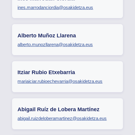
ines.marrodanciordia@osakidetza.eus
Alberto Muñoz Llarena
alberto.munozllarena@osakidetza.eus
Itziar Rubio Etxebarria
mariaiciar.rubioechevarria@osakidetza.eus
Abigail Ruíz de Lobera Martínez
abigail.ruizdeloberamartinez@osakidetza.eus