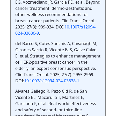
EG, Vozmediano JR, Garcia PD, et al. Beyond
cancer treatment: dermo-aesthetic and
other wellness recommendations for
breast cancer patients. Clin Transl Oncol.
2025; 27(3): 909-934. DOI:
10.1007/s12094-
024-03636-9
.
del Barco S, Cotes Sanchis A, Cavanagh M,
Girones Sarrio R, Vicente BLS, Galve Calvo
E, et al. Strategies to enhance management
of HER2-positive breast cancer in the
elderly: an expert consensus perspective.
Clin Transl Oncol. 2025; 27(7): 2955-2969.
DOI:
10.1007/s12094-024-03838-1
.
Alvarez Gallego R, Pazo Cid R, de San
Vicente BL, Macarulla T, Martinez E,
Garicano F, et al. Real-world effectiveness
and safety of second- or third-line
pegylated liposomal irinotecan plus 5-