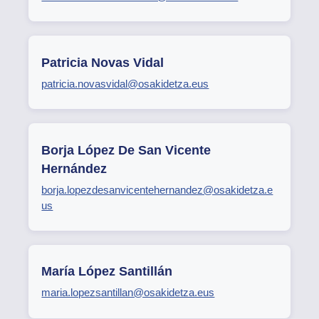
Patricia Novas Vidal
patricia.novasvidal@osakidetza.eus
Borja López De San Vicente
Hernández
borja.lopezdesanvicentehernandez@osakidetza.e
us
María López Santillán
maria.lopezsantillan@osakidetza.eus