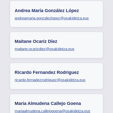
Andrea María González López
andreamaria.gonzalezlopez@osakidetza.eus
Maitane Ocariz Díez
maitane.ocarizdiez@osakidetza.eus
Ricardo Fernandez Rodriguez
ricardo.fernadezrodriguez@osakidetza.eus
Maria Almudena Callejo Goena
mariaalmudena.callejogoena@osakidetza.eus