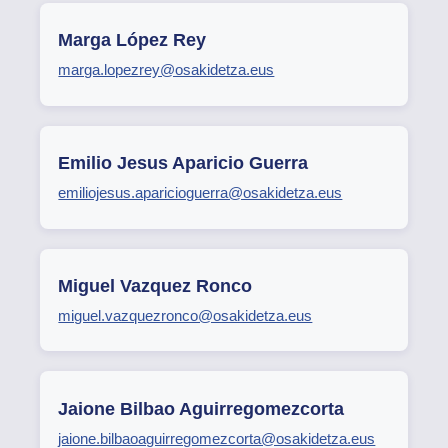
Marga López Rey
marga.lopezrey@osakidetza.eus
Emilio Jesus Aparicio Guerra
emiliojesus.aparicioguerra@osakidetza.eus
Miguel Vazquez Ronco
miguel.vazquezronco@osakidetza.eus
Jaione Bilbao Aguirregomezcorta
jaione.bilbaoaguirregomezcorta@osakidetza.eus