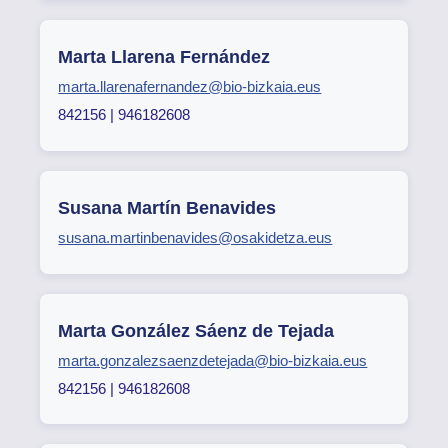
Marta Llarena Fernández
marta.llarenafernandez@bio-bizkaia.eus
842156 | 946182608
Susana Martín Benavides
susana.martinbenavides@osakidetza.eus
Marta González Sáenz de Tejada
marta.gonzalezsaenzdetejada@bio-bizkaia.eus
842156 | 946182608