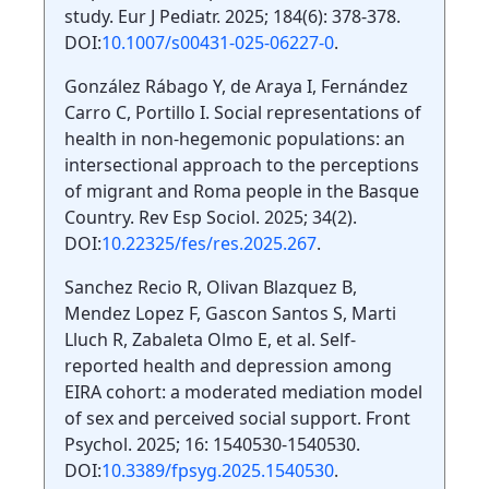
study. Eur J Pediatr. 2025; 184(6): 378-378.
DOI:
10.1007/s00431-025-06227-0
.
González Rábago Y, de Araya I, Fernández
Carro C, Portillo I. Social representations of
health in non-hegemonic populations: an
intersectional approach to the perceptions
of migrant and Roma people in the Basque
Country. Rev Esp Sociol. 2025; 34(2).
DOI:
10.22325/fes/res.2025.267
.
Sanchez Recio R, Olivan Blazquez B,
Mendez Lopez F, Gascon Santos S, Marti
Lluch R, Zabaleta Olmo E, et al. Self-
reported health and depression among
EIRA cohort: a moderated mediation model
of sex and perceived social support. Front
Psychol. 2025; 16: 1540530-1540530.
DOI:
10.3389/fpsyg.2025.1540530
.