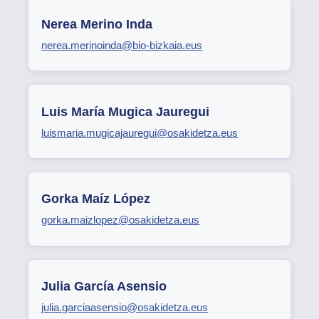
Nerea Merino Inda
nerea.merinoinda@bio-bizkaia.eus
Luis María Mugica Jauregui
luismaria.mugicajauregui@osakidetza.eus
Gorka Maíz López
gorka.maizlopez@osakidetza.eus
Julia García Asensio
julia.garciaasensio@osakidetza.eus