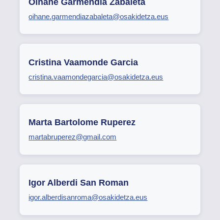
Oihane Garmendia Zabaleta
oihane.garmendiazabaleta@osakidetza.eus
Cristina Vaamonde Garcia
cristina.vaamondegarcia@osakidetza.eus
Marta Bartolome Ruperez
martabruperez@gmail.com
Igor Alberdi San Roman
igor.alberdisanroma@osakidetza.eus