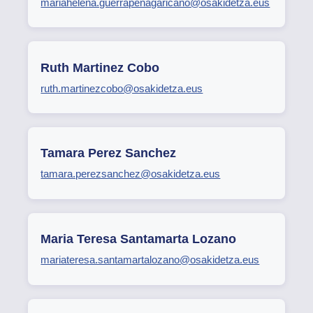
mariahelena.guerrapenagaricano@osakidetza.eus
Ruth Martinez Cobo
ruth.martinezcobo@osakidetza.eus
Tamara Perez Sanchez
tamara.perezsanchez@osakidetza.eus
Maria Teresa Santamarta Lozano
mariateresa.santamartalozano@osakidetza.eus