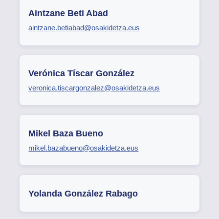
Aintzane Beti Abad
aintzane.betiabad@osakidetza.eus
Verónica Tíscar González
veronica.tiscargonzalez@osakidetza.eus
Mikel Baza Bueno
mikel.bazabueno@osakidetza.eus
Yolanda González Rabago