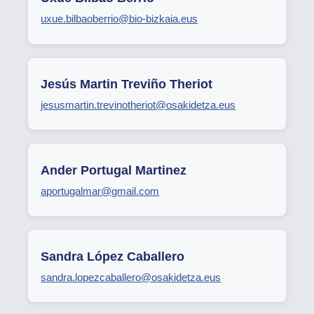
uxue.bilbaoberrio@bio-bizkaia.eus
Jesús Martin Treviño Theriot
jesusmartin.trevinotheriot@osakidetza.eus
Ander Portugal Martinez
aportugalmar@gmail.com
Sandra López Caballero
sandra.lopezcaballero@osakidetza.eus