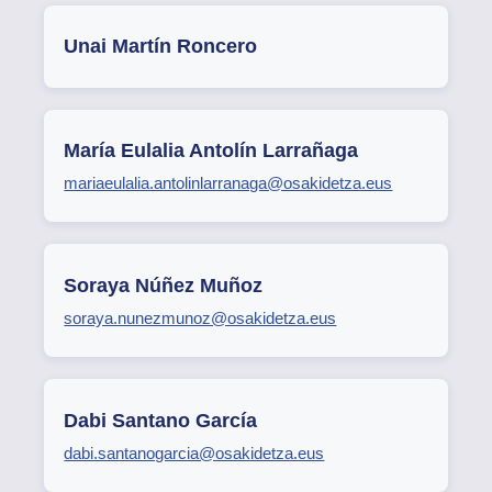
Unai Martín Roncero
María Eulalia Antolín Larrañaga
mariaeulalia.antolinlarranaga@osakidetza.eus
Soraya Núñez Muñoz
soraya.nunezmunoz@osakidetza.eus
Dabi Santano García
dabi.santanogarcia@osakidetza.eus