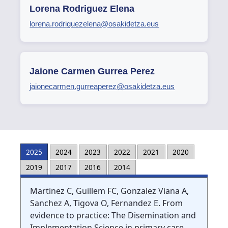
Lorena Rodriguez Elena
lorena.rodriguezelena@osakidetza.eus
Jaione Carmen Gurrea Perez
jaionecarmen.gurreaperez@osakidetza.eus
2025
2024
2023
2022
2021
2020
2019
2017
2016
2014
Martinez C, Guillem FC, Gonzalez Viana A,
Sanchez A, Tigova O, Fernandez E. From
evidence to practice: The Disemination and
Implementation Science in primary care.