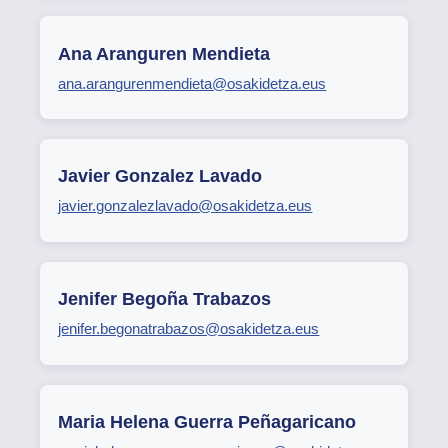
Ana Aranguren Mendieta
ana.arangurenmendieta@osakidetza.eus
Javier Gonzalez Lavado
javier.gonzalezlavado@osakidetza.eus
Jenifer Begoña Trabazos
jenifer.begonatrabazos@osakidetza.eus
Maria Helena Guerra Peñagaricano