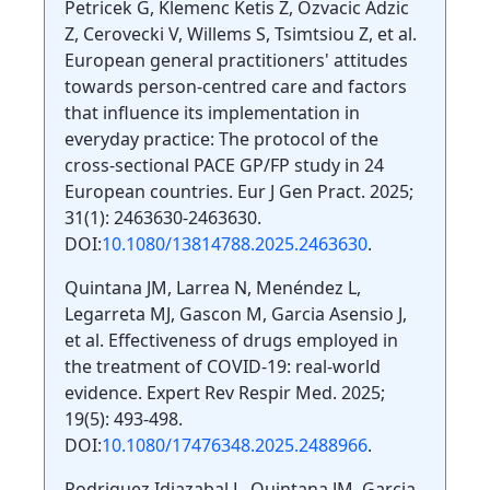
Petricek G, Klemenc Ketis Z, Ozvacic Adzic
Z, Cerovecki V, Willems S, Tsimtsiou Z, et al.
European general practitioners' attitudes
towards person-centred care and factors
that influence its implementation in
everyday practice: The protocol of the
cross-sectional PACE GP/FP study in 24
European countries. Eur J Gen Pract. 2025;
31(1): 2463630-2463630.
DOI:
10.1080/13814788.2025.2463630
.
Quintana JM, Larrea N, Menéndez L,
Legarreta MJ, Gascon M, Garcia Asensio J,
et al. Effectiveness of drugs employed in
the treatment of COVID-19: real-world
evidence. Expert Rev Respir Med. 2025;
19(5): 493-498.
DOI:
10.1080/17476348.2025.2488966
.
Rodriguez Idiazabal L, Quintana JM, Garcia