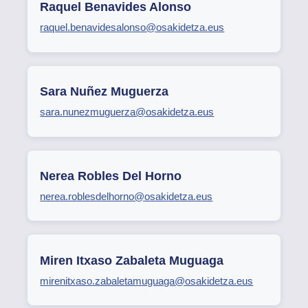
Raquel Benavides Alonso
raquel.benavidesalonso@osakidetza.eus
Sara Nuñez Muguerza
sara.nunezmuguerza@osakidetza.eus
Nerea Robles Del Horno
nerea.roblesdelhorno@osakidetza.eus
Miren Itxaso Zabaleta Muguaga
mirenitxaso.zabaletamuguaga@osakidetza.eus