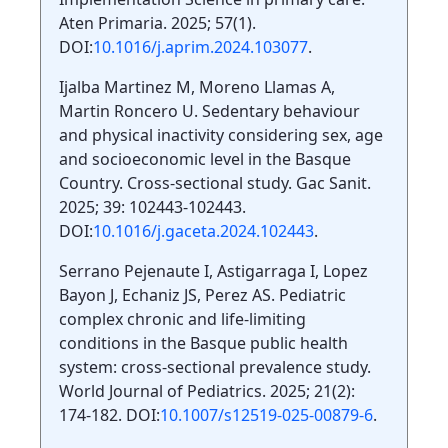
Aten Primaria. 2025; 57(1).
DOI:
10.1016/j.aprim.2024.103077
.
Ijalba Martinez M, Moreno Llamas A,
Martin Roncero U. Sedentary behaviour
and physical inactivity considering sex, age
and socioeconomic level in the Basque
Country. Cross-sectional study. Gac Sanit.
2025; 39: 102443-102443.
DOI:
10.1016/j.gaceta.2024.102443
.
Serrano Pejenaute I, Astigarraga I, Lopez
Bayon J, Echaniz JS, Perez AS. Pediatric
complex chronic and life-limiting
conditions in the Basque public health
system: cross-sectional prevalence study.
World Journal of Pediatrics. 2025; 21(2):
174-182. DOI:
10.1007/s12519-025-00879-6
.