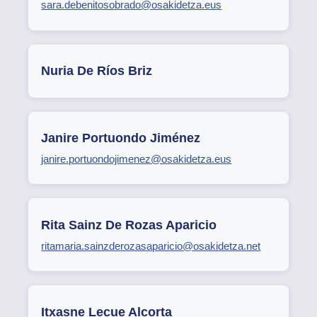
sara.debenitosobrado@osakidetza.eus
Nuria De Ríos Briz
Janire Portuondo Jiménez
janire.portuondojimenez@osakidetza.eus
Rita Sainz De Rozas Aparicio
ritamaria.sainzderozasaparicio@osakidetza.net
Itxasne Lecue Alcorta