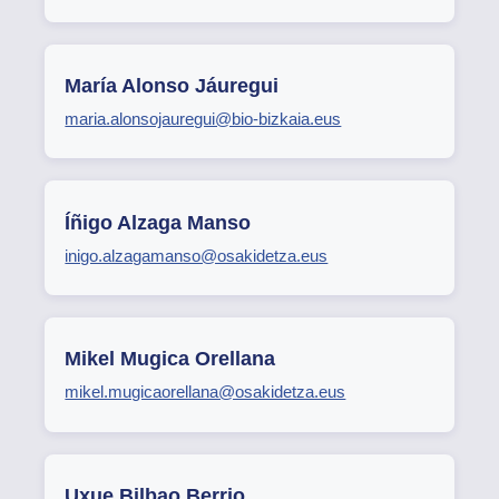
María Alonso Jáuregui
maria.alonsojauregui@bio-bizkaia.eus
Íñigo Alzaga Manso
inigo.alzagamanso@osakidetza.eus
Mikel Mugica Orellana
mikel.mugicaorellana@osakidetza.eus
Uxue Bilbao Berrio