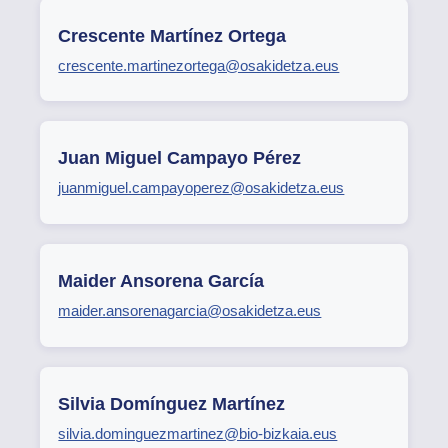
Crescente Martínez Ortega
crescente.martinezortega@osakidetza.eus
Juan Miguel Campayo Pérez
juanmiguel.campayoperez@osakidetza.eus
Maider Ansorena García
maider.ansorenagarcia@osakidetza.eus
Silvia Domínguez Martínez
silvia.dominguezmartinez@bio-bizkaia.eus