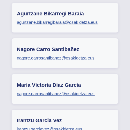
Agurtzane Bikarregi Baraia
agurtzane.bikarregibaraia@osakidetza.eus
Nagore Carro Santibañez
nagore.carrosantibanez@osakidetza.eus
Maria Victoria Diaz Garcia
nagore.carrosantibanez@osakidetza.eus
Irantzu Garcia Vez
irantzu.garciavez@osakidetza.eus