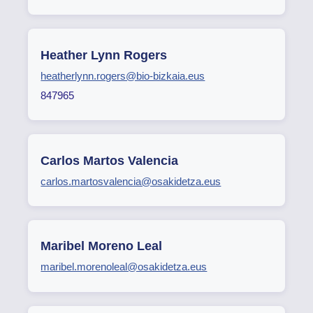
Heather Lynn Rogers
heatherlynn.rogers@bio-bizkaia.eus
847965
Carlos Martos Valencia
carlos.martosvalencia@osakidetza.eus
Maribel Moreno Leal
maribel.morenoleal@osakidetza.eus