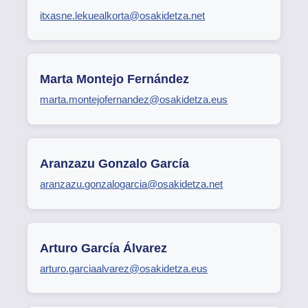
itxasne.lekuealkorta@osakidetza.net
Marta Montejo Fernández
marta.montejofernandez@osakidetza.eus
Aranzazu Gonzalo García
aranzazu.gonzalogarcia@osakidetza.net
Arturo García Álvarez
arturo.garciaalvarez@osakidetza.eus