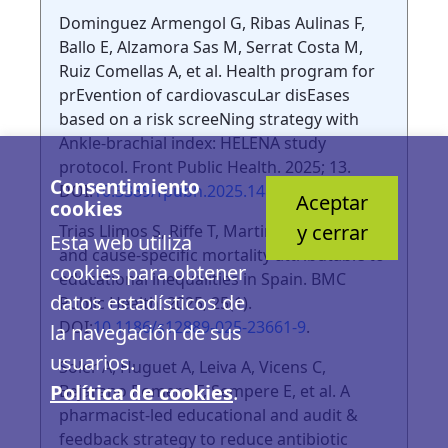
Dominguez Armengol G, Ribas Aulinas F,
Ballo E, Alzamora Sas M, Serrat Costa M,
Ruiz Comellas A, et al. Health program for
prEvention of cardiovascuLar disEases
based on a risk screeNing strategy with
Ankle-brachial index: HELENA study
protocol. Front Public Health. 2025; 13.
Consentimiento
DOI:
10.3389/fpubh.2025.1484163
.
Aceptar
cookies
y cerrar
Trias Llimos S, Riffe T, Martin U. All-cause
Esta web utiliza
and cause-specific mortality attributable to
cookies para obtener
educational inequalities in Spain. BMC
datos estadísticos de
Public Health. 2025; 25(1).
DOI:
10.1186/s12889-025-23661-9
.
la navegación de sus
usuarios.
Soler A, Huguet A, Leiva A, Vicens C,
Política de cookies
.
Bejarano Romero F, Sempere E, et al. A
pharmacist-led educational and audit &
feedback strategy to reduce antibiotic