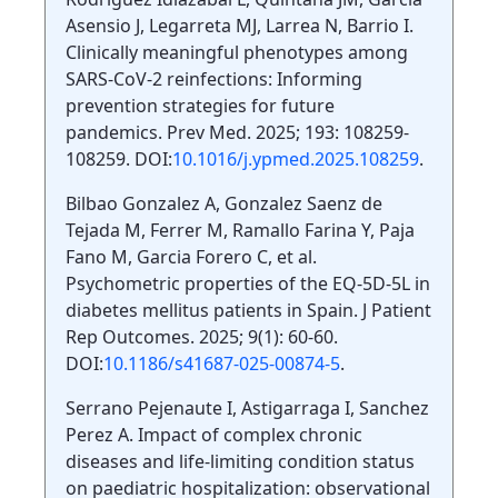
Asensio J, Legarreta MJ, Larrea N, Barrio I.
Clinically meaningful phenotypes among
SARS-CoV-2 reinfections: Informing
prevention strategies for future
pandemics. Prev Med. 2025; 193: 108259-
108259. DOI:
10.1016/j.ypmed.2025.108259
.
Bilbao Gonzalez A, Gonzalez Saenz de
Tejada M, Ferrer M, Ramallo Farina Y, Paja
Fano M, Garcia Forero C, et al.
Psychometric properties of the EQ-5D-5L in
diabetes mellitus patients in Spain. J Patient
Rep Outcomes. 2025; 9(1): 60-60.
DOI:
10.1186/s41687-025-00874-5
.
Serrano Pejenaute I, Astigarraga I, Sanchez
Perez A. Impact of complex chronic
diseases and life-limiting condition status
on paediatric hospitalization: observational