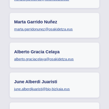
Marta Garrido Nuñez
marta.garridonunez@osakidetza.eus
Alberto Gracia Celaya
alberto.graciacelaya@osakidetza.eus
June Alberdi Juaristi
june.alberdijuaristi@bio-bizkaia.eus