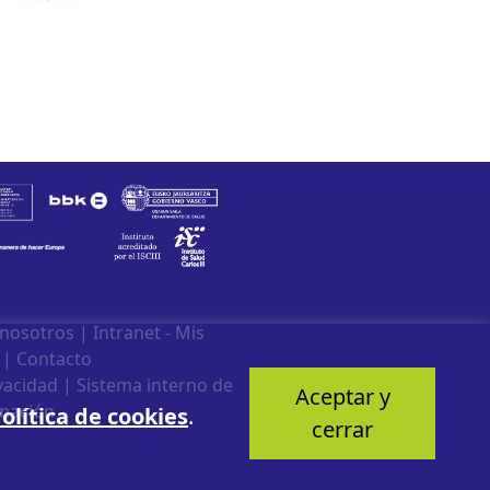
 nosotros
|
Intranet - Mis
|
Contacto
ivacidad
|
Sistema interno de
Aceptar y
mación
olítica de cookies
.
cerrar