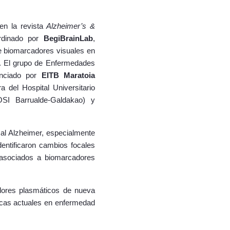
en la revista
Alzheimer’s &
ordinado por
BegiBrainLab
,
e biomarcadores visuales en
o. El grupo de Enfermedades
anciado por
EITB Maratoia
a del Hospital Universitario
(OSI Barrualde-Galdakao) y
 al Alzheimer, especialmente
entificaron cambios focales
 asociados a biomarcadores
adores plasmáticos de nueva
icas actuales en enfermedad