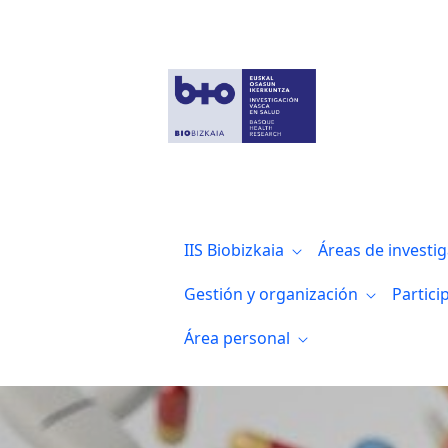
La retina puede reflejar alteraciones ce
IIS Biobizkaia
Áreas de investi
Gestión y organización
Partici
Área personal