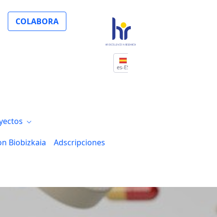
imer
COLABORA
es-ES
yectos
on Biobizkaia
Adscripciones