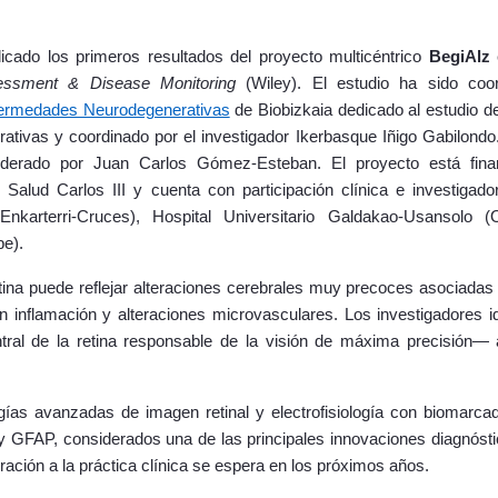
cado los primeros resultados del proyecto multicéntrico
BegiAlz
essment & Disease Monitoring
(Wiley). El estudio ha sido co
ermedades Neurodegenerativas
de Biobizkaia dedicado al estudio d
tivas y coordinado por el investigador Ikerbasque Iñigo Gabilond
liderado por Juan Carlos Gómez-Esteban. El proyecto está fin
 Salud Carlos III y cuenta con participación clínica e investigador
nkarterri-Cruces), Hospital Universitario Galdakao-Usansolo 
be).
etina puede reflejar alteraciones cerebrales muy precoces asociadas
 inflamación y alteraciones microvasculares. Los investigadores id
ntral de la retina responsable de la visión de máxima precisión—
gías avanzadas de imagen retinal y electrofisiología con biomarc
 GFAP, considerados una de las principales innovaciones diagnóst
ación a la práctica clínica se espera en los próximos años.