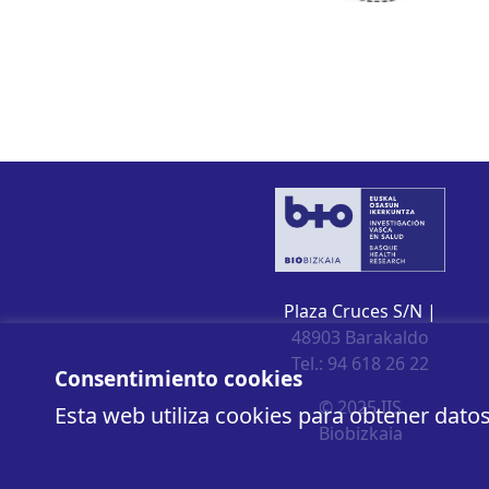
Plaza Cruces S/N |
48903 Barakaldo
Tel.: 94 618 26 22
Consentimiento cookies
© 2025 IIS
Esta web utiliza cookies para obtener dato
Biobizkaia