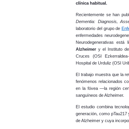
clínica habitual.
Recientemente se han publi
Dementia: Diagnosis, Ass
laboratorio del grupo de
Enf
enfermedades neurodegenera
Neurodegenerativas está 
Alzheimer
y el Instituto de
Cruces (OSI Ezkerraldea-E
Hospital de Urduliz (OSI Uri
El trabajo muestra que la r
fenómenos relacionados con
en la fóvea —la región ce
sanguíneos de Alzheimer.
El estudio combina tecnolo
generación, como pTau217 y
de Alzheimer y cuya incorpor