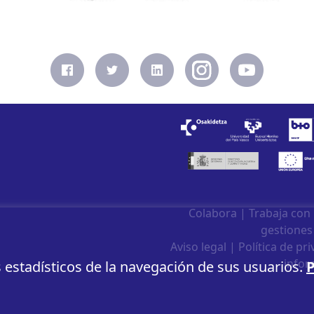
Colabora
|
Trabaja con
gestiones
Aviso legal
|
Política de pr
infor
s estadísticos de la navegación de sus usuarios.
P