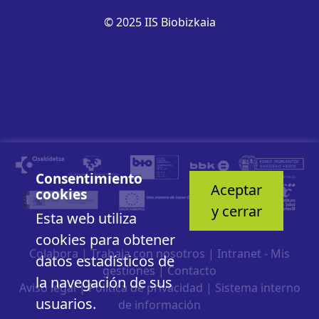
© 2025 IIS Biobizkaia
Consentimiento
Aceptar
cookies
y cerrar
Esta web utiliza
cookies para obtener
Colabora
|
Trabaja con nosotros
|
Intranet - Mis
datos estadísticos de
gestiones
|
Contacto
la navegación de sus
Aviso legal
|
Política de privacidad
|
Sistema interno
usuarios.
de información