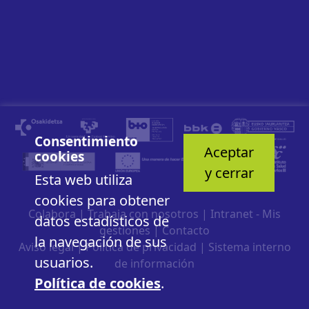
Consentimiento
Aceptar
cookies
y cerrar
Esta web utiliza
cookies para obtener
Colabora
|
Trabaja con nosotros
|
Intranet - Mis
datos estadísticos de
gestiones
|
Contacto
la navegación de sus
Aviso legal
|
Política de privacidad
|
Sistema interno
usuarios.
de información
Política de cookies
.