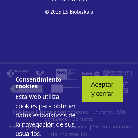
© 2025 IIS Biobizkaia
Consentimiento
Aceptar
cookies
y cerrar
Esta web utiliza
cookies para obtener
Colabora
|
Trabaja con nosotros
|
Intranet - Mis
datos estadísticos de
gestiones
|
Contacto
la navegación de sus
Aviso legal
|
Política de privacidad
|
Sistema interno
usuarios.
de información