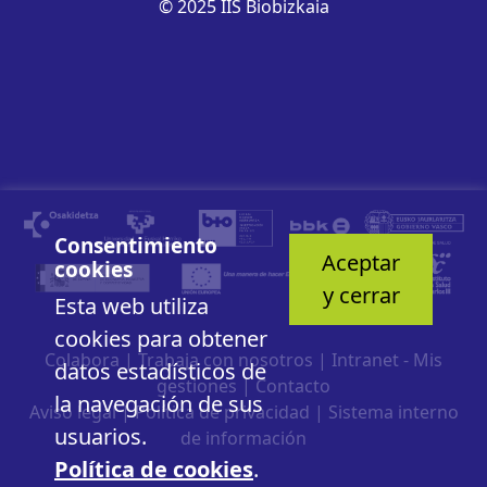
© 2025 IIS Biobizkaia
Consentimiento
Aceptar
cookies
y cerrar
Esta web utiliza
cookies para obtener
Colabora
|
Trabaja con nosotros
|
Intranet - Mis
datos estadísticos de
gestiones
|
Contacto
la navegación de sus
Aviso legal
|
Política de privacidad
|
Sistema interno
usuarios.
de información
Política de cookies
.