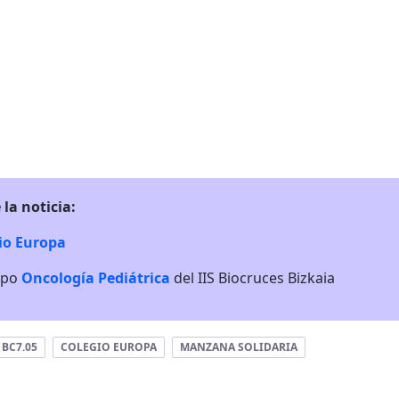
 la noticia:
io Europa
upo
Oncología Pediátrica
del IIS Biocruces Bizkaia
BC7.05
COLEGIO EUROPA
MANZANA SOLIDARIA