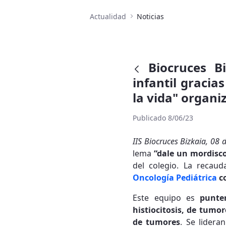
Actualidad
Noticias
Biocruces B
infantil gracias
la vida" organi
Publicado 8/06/23
IIS Biocruces Bizkaia, 08 
lema
“dale un mordisco
del colegio. La recaud
Oncología Pediátrica
co
Este equipo es
punte
histiocitosis, de tumo
de tumores
. Se lidera