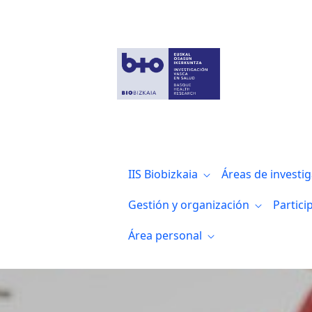
Biocruces Bizkaia podrá impulsar la inves
IIS Biobizkaia
Áreas de investi
Gestión y organización
Partici
Área personal