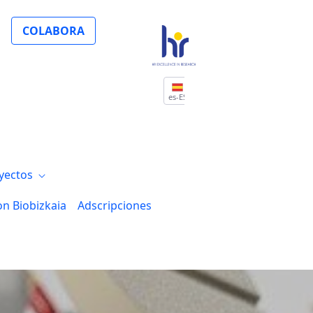
niciativa "Cóctel solidario – dale un mor
COLABORA
es-ES
yectos
on Biobizkaia
Adscripciones