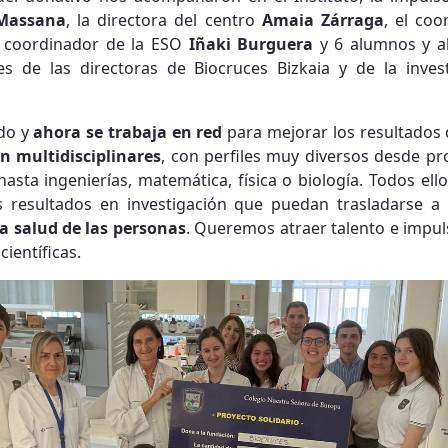
Massana
, la directora del centro
Amaia Zárraga
, el coo
 coordinador de la ESO
Iñaki Burguera
y 6 alumnos y a
es de las directoras de Biocruces Bizkaia y de la invest
ndo y
ahora se trabaja en red
para mejorar los resultados d
n multidisciplinares
, con perfiles muy diversos desde pr
hasta ingenierías, matemática, física o biología. Todos ell
 resultados en investigación que puedan trasladarse a la
la salud de las personas
. Queremos atraer talento e impulsa
científicas.