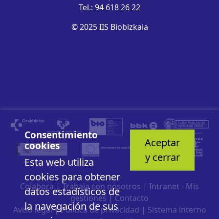
Tel.: 94 618 26 22
© 2025 IIS Biobizkaia
Consentimiento
Aceptar
cookies
y cerrar
Esta web utiliza
cookies para obtener
Colabora
|
Trabaja con nosotros
|
Intranet - Mis
datos estadísticos de
gestiones
|
Contacto
la navegación de sus
Aviso legal
|
Política de privacidad
|
Sistema interno